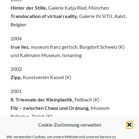
Hinter der Stille,
Galerie Katja Ried, München
Translocation of virtual reality,
Galerie IN SITU, Aalst,
Belgien
2004
true lies,
museum franz gertsch, Burgdorf, Schweiz (K)
und Kallmann Museum, Ismaning
2002
Zipp,
Kunstverein Kassel (K)
2001
8. Triennale der Kleinplastik,
Fellbach (K)
Filz – zwischen Chaos und Ordnung,
Museum
Bellerive, Zürich (K)
Cookie-Zustimmung verwalten
2000
Wir verwenden Cookies, um unsere Website und unseren Service zu
Dinge in der Kunst des XX. Jahrhunderts,
Haus der