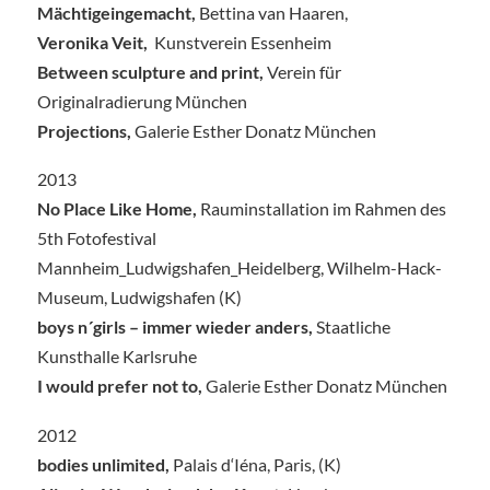
Mächtigeingemacht,
Bettina van Haaren,
Veronika Veit,
Kunstverein Essenheim
Between sculpture and print,
Verein für
Originalradierung München
Projections,
Galerie Esther Donatz München
2013
No Place Like Home,
Rauminstallation im Rahmen des
5th Fotofestival
Mannheim_Ludwigshafen_Heidelberg, Wilhelm-Hack-
Museum, Ludwigshafen (K)
boys n´girls – immer wieder anders,
Staatliche
Kunsthalle Karlsruhe
I would prefer not to,
Galerie Esther Donatz München
2012
bodies unlimited,
Palais d‘Iéna, Paris, (K)