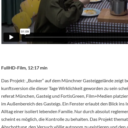
FullHD-Film, 12:17 min
Das Projekt: „Bunker“ auf dem Münchner Gasteiggelände zeigt be
kunftsversion die dieser Tage Wirklichkeit geworden zu sein sche
referat München, Gasteig und FortisGreen, Film+Medien platzier
im Außenbereich des Gasteigs. Ein Fenster erlaubt den Blick ins I
Alltag einer isoliert lebenden Familie. Nur durch absolut reglem
scheint es möglich, die Kontrolle zu behalten. Das Projekt thema
Abschottung, den Versuch völlig autonom zu existieren und den