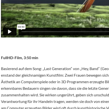
FullHD-Film, 3:50 min
Basierend auf dem Song: „Last Generation“ von „Hey, Band“ (Geor
enstand der gleichnamigen Kunstfilm: Zwei Frauen bewegen sich 
Ästhetik an Computerspiele oder in 3D Programmen erzeugte Bild
erkennbares Bedauern singen sie davon, dass sie die letzte Genera
zusammenhalten wird. Sie wirken ungerührt, geben sich unschuldig
Verantwortung für ihr Handeln tragen, werden sie doch von eine
am Computer erzeugten Bilder wird oft durch kunsthistorische V