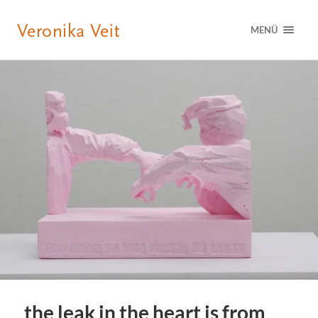
MENÜ
the leak in the heart is from