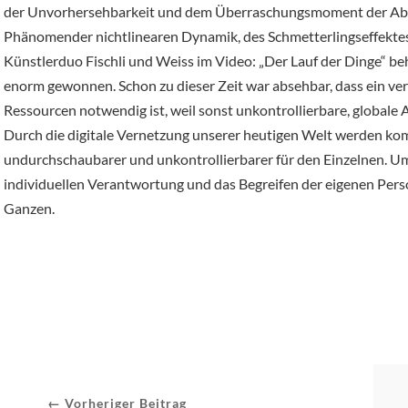
der Unvorhersehbarkeit und dem Überraschungsmoment der Ablä
Phänomender nichtlinearen Dynamik, des Schmetterlingseffektes
Künstlerduo Fischli und Weiss im Video: „Der Lauf der Dinge“ be
enorm gewonnen. Schon zu dieser Zeit war absehbar, dass ein v
Ressourcen notwendig ist, weil sonst unkontrollierbare, globale 
Durch die digitale Vernetzung unserer heutigen Welt werden ko
undurchschaubarer und unkontrollierbarer für den Einzelnen. Um
individuellen Verantwortung und das Begreifen der eigenen Pers
Ganzen.
← Vorheriger Beitrag