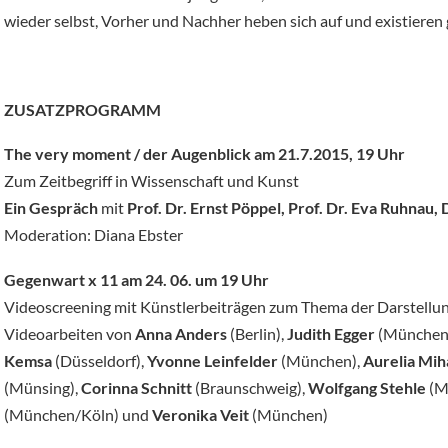
wieder selbst, Vorher und Nachher heben sich auf und existieren g
ZUSATZPROGRAMM
The very moment / der Augenblick am 21.7.2015, 19 Uhr
Zum Zeitbegriff in Wissenschaft und Kunst
Ein Gespräch
mit
Prof. Dr. Ernst Pöppel, Prof. Dr. Eva Ruhnau, 
Moderation: Diana Ebster
Gegenwart x 11 am 24. 06. um 19 Uhr
Videoscreening mit Künstlerbeiträgen zum Thema der Darstellun
Videoarbeiten von
Anna Anders
(Berlin),
Judith Egger
(München
Kemsa
(Düsseldorf),
Yvonne Leinfelder
(München),
Aurelia Mih
(Münsing),
Corinna Schnitt
(Braunschweig),
Wolfgang Stehle
(M
(München/Köln) und
Veronika Veit
(München)